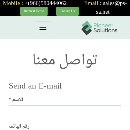
Mobile :
+(966)580444062
_____
Email :
sales@ps-
__
_____
sa.net
Request Demo
Contact Us
تواصل معنا
Send an E-mail
الاسم
رقم الهاتف