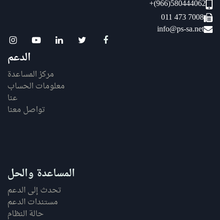
+(966)580444062
011 473 7008
info@ps-sa.net
الدعم
مركز المساعدة
معلومات الحساب
عنا
تواصل معنا
المساعدة والحل
تحدث إلى الدعم
مستندات الدعم
حالة النظام