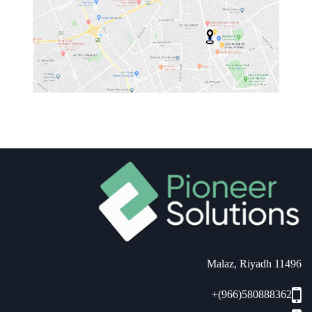
11496 Malaz, Riyadh
+(966)580888362