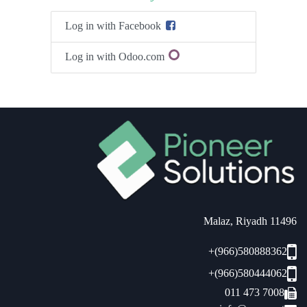
Log in with Facebook
Log in with Odoo.com
11496 Malaz, Riyadh
+(966)580888362
+(966)580444062
011 473 7008