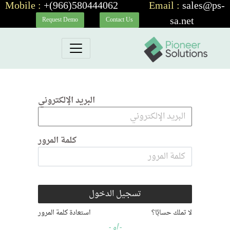
Mobile :
+(966)580444062
_____
Email :
sales@ps-
__
_____
sa.net
Request Demo
Contact Us
البريد الإلكتروني
كلمة المرور
تسجيل الدخول
لا تملك حسابًا؟
استعادة كلمة المرور
- أو -